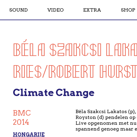
SOUND
VIDEO
EXTRA
SHOP
BÉLA SZAKCSI LAK
RIES/ROBERT HURS
Climate Change
BMC
Béla Szakcsi Lakatos (p),
Royston (d) pendelen op
2014
Live opgenomen met num
spannend genoeg maar ec
HONGARIJE