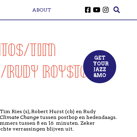
ABOUT
ATOS/TIM
GET
T/RUDY ROYSTON
YOUR
JAZ
Z
&
MO
 Tim Ries (s), Robert Hurst (cb) en Rudy
Climate Change
tussen postbop en hedendaags.
mers tussen 8 en 16 minuten. Zeker
hte verrassingen blijven uit.