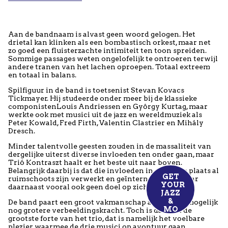
Aan de bandnaam is alvast geen woord gelogen. Het
drietal kan klinken als een bombastisch orkest, maar net
zo goed een fluisterzachte intimiteit ten toon spreiden.
Sommige passages weten ongelofelijk te ontroeren terwijl
andere tranen van het lachen oproepen. Totaal extreem
en totaal in balans.
Spilfiguur in de band is toetsenist Stevan Kovacs
Tickmayer. Hij studeerde onder meer bij de klassieke
componistenLouis Andriessen en Gyôrgy Kurtag, maar
werkte ook met musici uit de jazz en wereldmuziek als
Peter Kowald, Fred Firth, Valentin Clastrier en Mihály
Dresch.
Minder talentvolle geesten zouden in de massaliteit van
dergelijke uiterst diverse invloeden ten onder gaan, maar
Trió Kontraszt haalt er het beste uit naar boven.
Belangrijk daarbij is dat die invloeden in de eerste plaats al
GET
ruimschoots zijn verwerkt en geïnternaliseerd, maar
YOUR
daarnaast vooral ook geen doel op zich.
JAZ
Z
&
De band paart een groot vakmanschap aan een zo mogelijk
MO
nog grotere verbeeldingskracht. Toch is dat niet de
grootste forte van het trio, dat is namelijk het voelbare
plezier waarmee de drie musici op avontuur gaan.