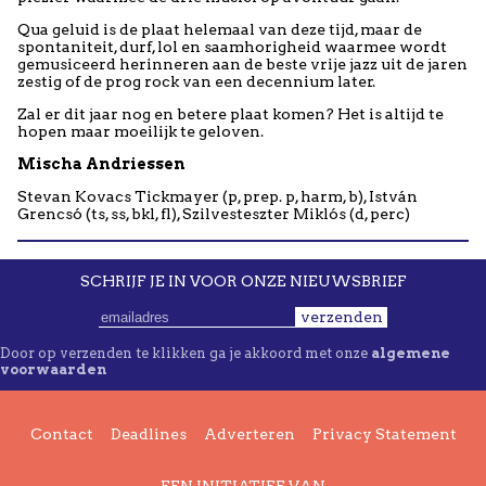
Qua geluid is de plaat helemaal van deze tijd, maar de
spontaniteit, durf, lol en saamhorigheid waarmee wordt
gemusiceerd herinneren aan de beste vrije jazz uit de jaren
zestig of de prog rock van een decennium later.
Zal er dit jaar nog en betere plaat komen? Het is altijd te
hopen maar moeilijk te geloven.
Mischa Andriessen
Stevan Kovacs Tickmayer (p, prep. p, harm, b), István
Grencsó (ts, ss, bkl, fl), Szilvesteszter Miklós (d, perc)
SCHRIJF JE IN VOOR ONZE NIEUWSBRIEF
verzenden
Door op verzenden te klikken ga je akkoord met onze
algemene
voorwaarden
Contact
Deadlines
Adverteren
Privacy Statement