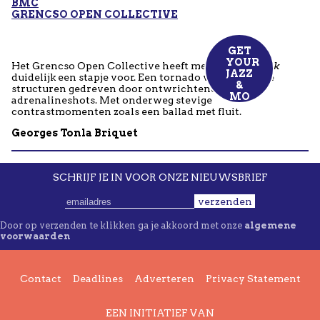
BMC
GRENCSO OPEN COLLECTIVE
GET
YOUR
Het Grencso Open Collective heeft met
Flat/Sikvidek
JAZ
Z
duidelijk een stapje voor. Een tornado van complexe
&
structuren gedreven door ontwrichtende
MO
adrenalineshots. Met onderweg stevige
contrastmomenten zoals een ballad met fluit.
Georges Tonla Briquet
SCHRIJF JE IN VOOR ONZE NIEUWSBRIEF
verzenden
Door op verzenden te klikken ga je akkoord met onze
algemene
voorwaarden
Contact
Deadlines
Adverteren
Privacy Statement
EEN INITIATIEF VAN